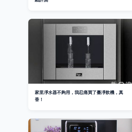
家里凈水器不夠用，我忍痛買了臺凈飲機，真
香！