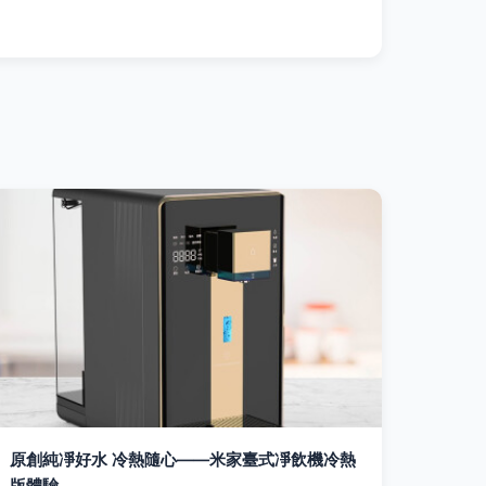
原創純凈好水 冷熱隨心——米家臺式凈飲機冷熱
版體驗