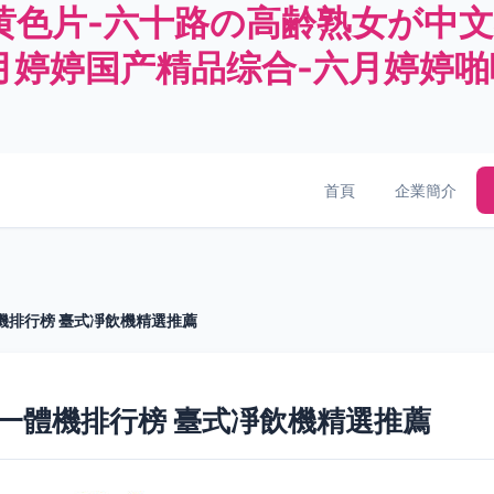
黄色片-六十路の高齢熟女が中文
月婷婷国产精品综合-六月婷婷啪
首頁
企業簡介
機排行榜 臺式凈飲機精選推薦
飲一體機排行榜 臺式凈飲機精選推薦