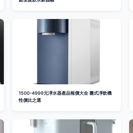
1500-4999元凈水器產品報價大全 臺式凈飲機
性價比之選