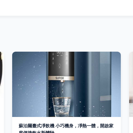
蘇泊爾臺式凈飲機 小巧機身，凈熱一體，開啟家
庭便捷飲水新體驗