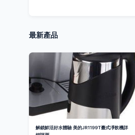
最新產品
解鎖鮮活好水體驗 美的JR1199T臺式凈飲機詳
細評測