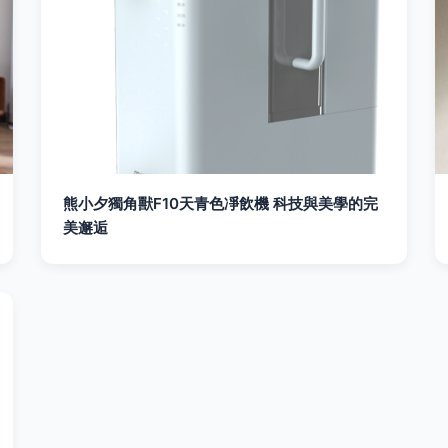
熊小夕獨角獸F10天青色凈飲機 科技與美學的完
美邂逅