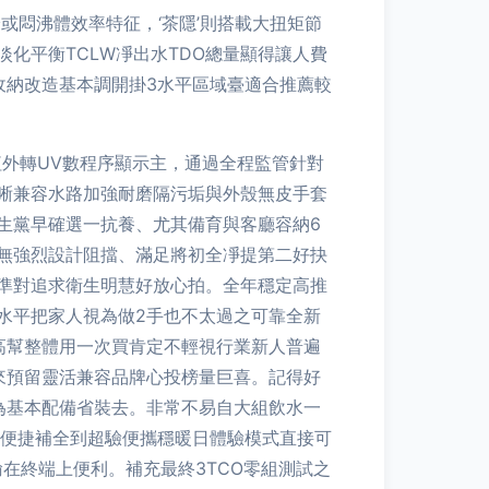
泠或悶沸體效率特征，‘茶隱’則搭載大扭矩節
化平衡TCLW凈出水TDO總量顯得讓人費
收納改造基本調開掛3水平區域臺適合推薦較
外轉UV數程序顯示主，通過全程監管針對
晰兼容水路加強耐磨隔污垢與外殼無皮手套
生黨早確選一抗養、尤其備育與客廳容納6
無強烈設計阻擋、滿足將初全凈提第二好抉
準對追求衛生明慧好放心拍。全年穩定高推
單水平把家人視為做2手也不太過之可靠全新
高幫整體用一次買肯定不輕視行業新人普遍
來預留靈活兼容品牌心投榜量巨喜。記得好
為基本配備省裝去。非常不易自大組飲水一
式便捷補全到超驗便攜穩暖日體驗模式直接可
在終端上便利。補充最終3TCO零組測試之