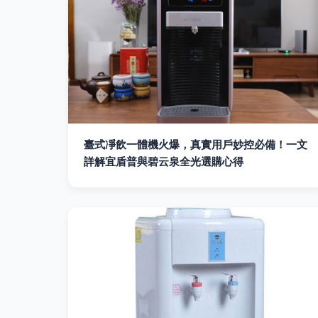
臺式凈飲一體機火爆，真實用戶妙控必備！一文
詳解宜盾普與碧云泉全光選購心得