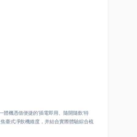
體機憑借便捷的‘插電即用、隨開隨飲’特
聚焦臺式凈飲機維度，并結合實際體驗綜合梳