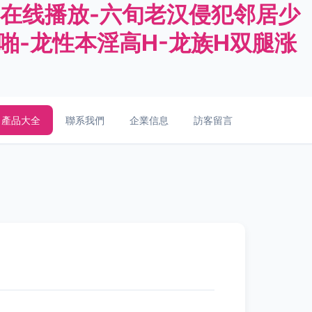
在线播放-六旬老汉侵犯邻居少
啪-龙性本淫高H-龙族H双腿涨
產品大全
聯系我們
企業信息
訪客留言