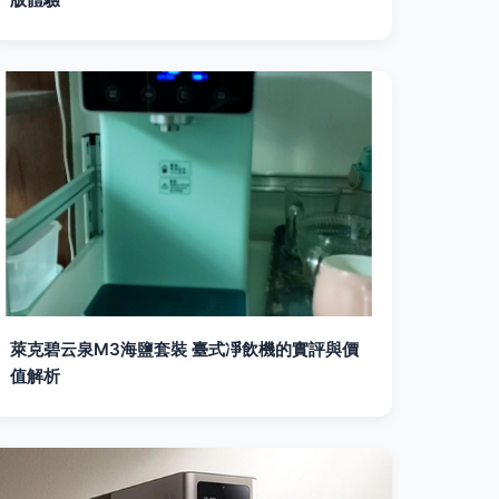
萊克碧云泉M3海鹽套裝 臺式凈飲機的實評與價
值解析