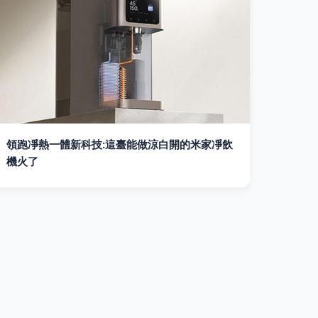
領跑凈熱一體新科技:這臺能做涼白開的米家凈飲
機火了