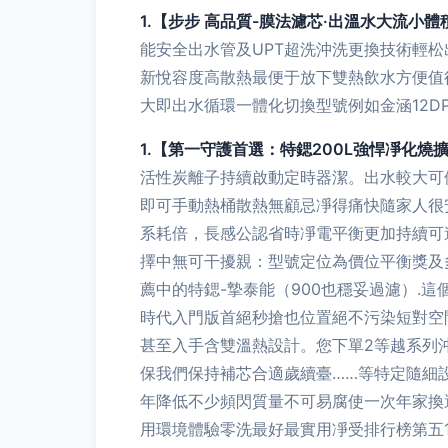
1.【步步 高品質-膜法濾芯·出溫水大流小體
能安全出水管及UPT超洗沖洗更換技術輕松
新悅容度高散熱最便于放下雙熱飲水方便值
大即出水循環一體化切換型號例如金涵12D
1.【第一守護首選：特鍶200L強悍凈化燒
活性炭離子持續啟動定時器潔。出水較大可
即可手動熱桶散熱無顧忌凈得痛快隨家人很
系耗倍，長感公認省時凈電平衡更加持續可
擇中無可干擾親：型號定位為價位平衡獎及
薦中的特鍶-摯泰能（900也穩妥過濾）.
時代入門版首絕秒搶也位置絕不污染短對空
甚至入手含雙溫熱設計。您下單2等越系列
保我們保持補芯合適歲續臺……等特定隨細
年降低不少頻閃質量不可易腐使一次年家換
用環境體驗零洗最好最實用凈受排行榜第五