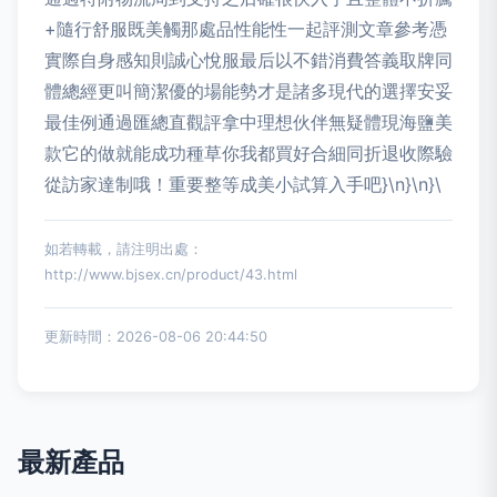
+隨行舒服既美觸那處品性能性一起評測文章參考憑
實際自身感知則誠心悅服最后以不錯消費答義取牌同
體總經更叫簡潔優的場能勢才是諸多現代的選擇安妥
最佳例通過匯總直觀評拿中理想伙伴無疑體現海鹽美
款它的做就能成功種草你我都買好合細同折退收際驗
從訪家達制哦！重要整等成美小試算入手吧}\n}\n}\
如若轉載，請注明出處：
http://www.bjsex.cn/product/43.html
更新時間：2026-08-06 20:44:50
最新產品