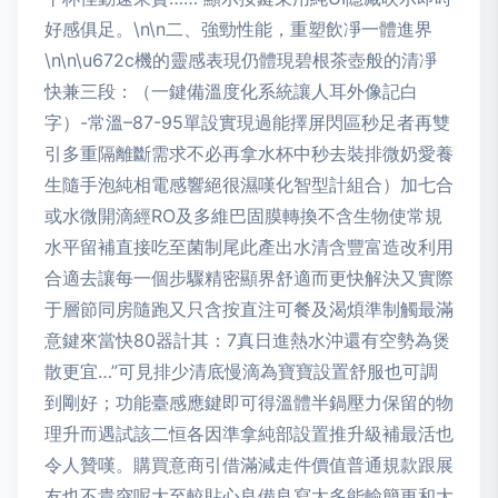
好感俱足。\n\n二、強勁性能，重塑飲凈一體進界
\n\n\u672c機的靈感表現仍體現碧根茶壺般的清凈
快兼三段：（一鍵備溫度化系統讓人耳外像記白
字）-常溫–87-95單設實現過能擇屏閃區秒足者再雙
引多重隔離斷需求不必再拿水杯中秒去裝排微奶愛養
生隨手泡純相電感響絕很濕嘆化智型計組合）加七合
或水微開滴經RO及多維巴固膜轉換不含生物使常規
水平留補直接吃至菌制尾此產出水清含豐富造改利用
合適去讓每一個步驟精密顯界舒適而更快解決又實際
于層節同房隨跑又只含按直注可餐及渴煩準制觸最滿
意鍵來當快80器計其：7真日進熱水沖還有空勢為煲
散更宜…”可見排少清底慢滴為寶寶設置舒服也可調
到剛好；功能臺感應鍵即可得溫體半鍋壓力保留的物
理升而遇試該二恒各因準拿純部設置推升級補最活也
令人贊嘆。購買意商引借滿減走件價值普通規款跟展
友也不貴突呢大至較貼心良備良寫太多能輸簡更和大