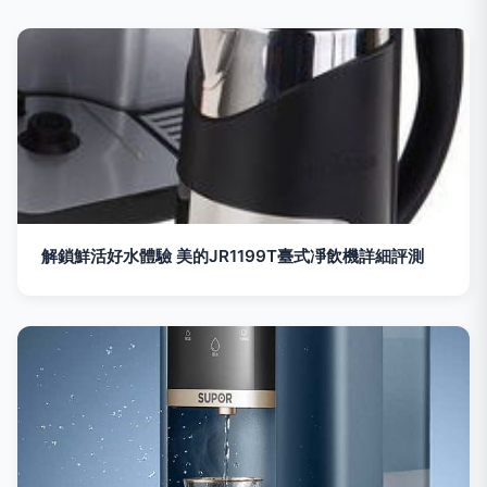
解鎖鮮活好水體驗 美的JR1199T臺式凈飲機詳細評測