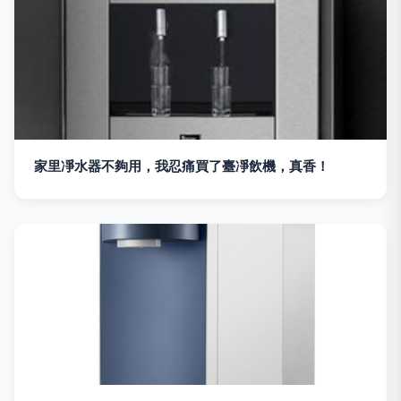
家里凈水器不夠用，我忍痛買了臺凈飲機，真香！