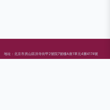
地址：北京市房山區洪寺街甲2號院7號樓A座1單元4層4174號
電話：1824660**
Copyright © 2026
www.bjsex.cn
臺式凈飲機
北京原蘇科技有限
公司
臺式凈飲機
版權所有
Sitemap
感谢您访问我们的网站，您可能还对以下资源感兴趣：周口聊既