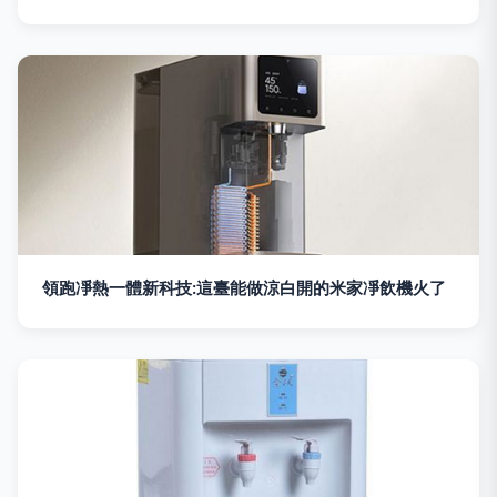
領跑凈熱一體新科技:這臺能做涼白開的米家凈飲機火了