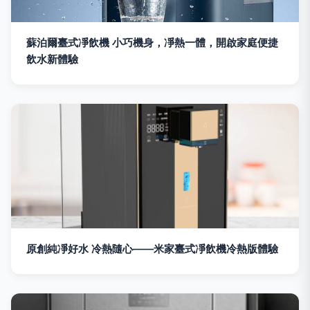
蘇泊爾臺式凈飲機 小巧機身，凈熱一體，開啟家庭便捷
飲水新體驗
原創純凈好水 冷熱隨心——米家臺式凈飲機冷熱版體驗