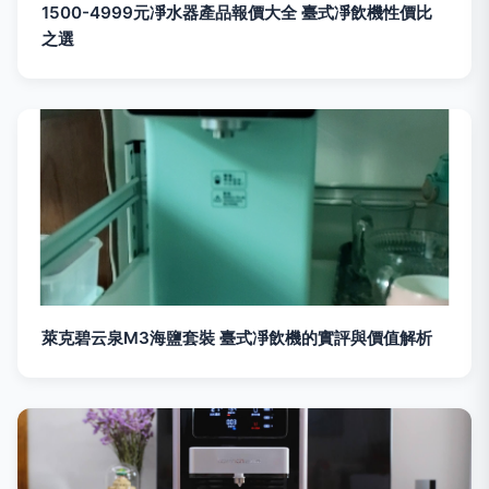
1500-4999元凈水器產品報價大全 臺式凈飲機性價比
之選
萊克碧云泉M3海鹽套裝 臺式凈飲機的實評與價值解析