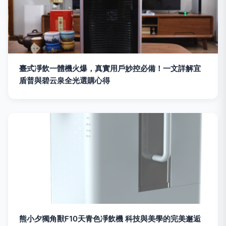
臺式凈飲一體機火爆，真實用戶妙控必備！一文詳解宜
盾普與碧云泉全光選購心得
熊小夕獨角獸F10天青色凈飲機 科技與美學的完美邂逅