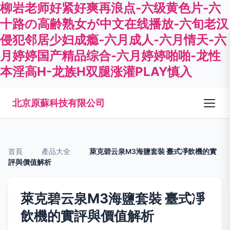
柳岩老师好紧好爽再浪点-六级黄色片-六
十路の高齢熟女が中文在线播放-六旬老汉
侵犯邻居少妇成瘾-六月成人-六月情天-六
月婷婷国产精品综合-六月婷婷啪啪-龙性
本淫高H-龙族H双腿涨灌PLAY慎入
北京原蘇科技有限公司
首頁
>
產品大全
>
萊克碧云泉M3海鹽套裝 臺式凈飲機的實
評與價值解析
萊克碧云泉M3海鹽套裝 臺式凈
飲機的實評與價值解析